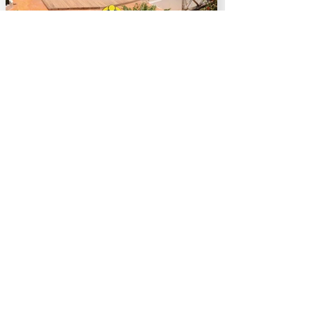
Iannucci Esperienze di Viaggio
Viale Vittorio Emanuele III, snc
Sant'Agata de' Goti (BN)
booking@iannucciviaggi.com
+39.0823.199.06.63
+39.327.718.84.47
P.IVA
01641330624
Chi sono
Dal 2001 trasformo sogni di
viaggio in esperienze reali,
accompagnando chi si affida a me
con passione, cura e una visione
che cresce ogni giorno.