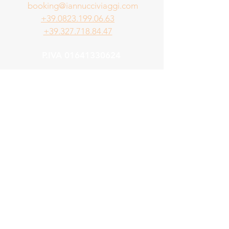
booking@iannucciviaggi.com
+39.0823.199.06.63
+39.327.718.84.47
P.IVA
01641330624
Chi sono
Dal 2001 trasformo sogni di
viaggio in esperienze reali,
accompagnando chi si affida a me
con passione, cura e una visione
che cresce ogni giorno.
Vai a
Iscriviti alla Mailing List
Email
*
Sì, desidero iscrivermi alla newsletter.
*
Iscriviti Ora