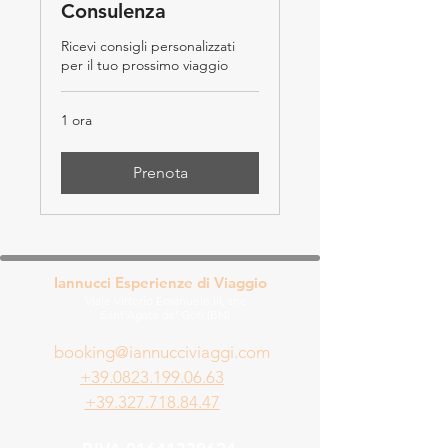
Consulenza
Ricevi consigli personalizzati
per il tuo prossimo viaggio
1 ora
Prenota
Iannucci Esperienze di Viaggio
Viale Vittorio Emanuele III, snc
Sant'Agata de' Goti (BN)
booking@iannucciviaggi.com
+39.0823.199.06.63
+39.327.718.84.47