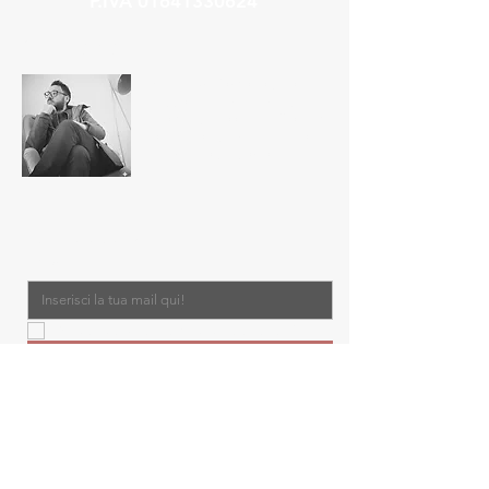
P.IVA
01641330624
Chi sono
Dal 2001 trasformo sogni di
viaggio in esperienze reali,
accompagnando chi si affida a me
con passione, cura e una visione
che cresce ogni giorno.
Vai a
Iscriviti alla Mailing List
Email
*
Sì, desidero iscrivermi alla newsletter.
*
Iscriviti Ora
partner